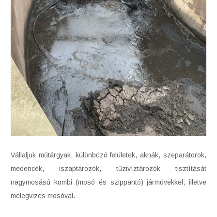
Vállaljuk műtárgyak, különböző felületek, aknák, szeparátorok,
medencék, iszaptározók, tűzivíztározók tisztítását
nagymosású kombi (mosó és szippantó) járművekkel, illetve
melegvizes mosóval.