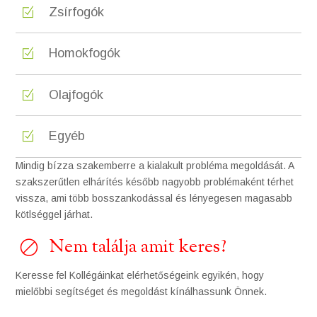
Zsírfogók
Homokfogók
Olajfogók
Egyéb
Mindig bízza szakemberre a kialakult probléma megoldását. A
szakszerűtlen elhárítés később nagyobb problémaként térhet
vissza, ami több bosszankodással és lényegesen magasabb
kötlséggel járhat.
Nem találja amit keres?
Keresse fel Kollégáinkat elérhetőségeink egyikén, hogy
mielőbbi segítséget és megoldást kínálhassunk Önnek.